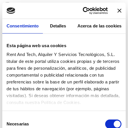
(*)
(1) IVA y demás tasas o impuestos directos o indirectos no incluidos.
(2) Contrato de arrendamiento para clientes de
BBVA
, sujeto a la
aprobación del Arrendador:
RENT AND TECH
, ALQUILER Y SERVICIOS
Consentimiento
Detalles
Acerca de las cookies
TECNOLÓGICOS, S.L.
(3) Oferta válida para península y Baleares hasta el 30/04/2023.
(4)
El plazo de entrega
podrá sufrir retrasos en función de la
disponibilidad del proveedor y/o fabricante. Los modelos que aparecen en
Esta página web usa cookies
la fotografía podrían no coincidir plenamente con el ofrecido, pudiendo
Rent And Tech, Alquiler Y Servicios Tecnológicos, S.L.
variar elementos como por ej. el color.
titular de este portal utiliza cookies propias y de terceros
(5) La operación estará sujeta a previo estudio, valoración y concesión por
para fines de personalización, analíticos, de publicidad
parte de BBVA.
comportamental o publicidad relacionada con tus
preferencias sobre la base de un perfil elaborado a partir
de tus hábitos de navegación (por ejemplo, páginas
visitadas). Si deseas obtener información más detallada,
consulta nuestra Política de Cookies.
Selección
Necesarias
de