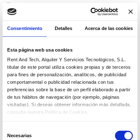
(*)
(1) IVA y demás tasas o impuestos directos o indirectos no incluidos.
(2) Contrato de arrendamiento para clientes de
BBVA
, sujeto a la
aprobación del Arrendador:
RENT AND TECH
, ALQUILER Y SERVICIOS
Consentimiento
Detalles
Acerca de las cookies
TECNOLÓGICOS, S.L. Aseguramiento conforme a las condiciones de la
póliza colectiva nº: 38217221, suscrito con la compañía de seguros Allianz,
Seguros y Reaseguros, S.A.
(3)
El plazo de entrega
podrá sufrir retrasos en función de la
Esta página web usa cookies
disponibilidad del proveedor y/o fabricante. Los modelos que aparecen en
Rent And Tech, Alquiler Y Servicios Tecnológicos, S.L.
la fotografía podrían no coincidir plenamente con el ofrecido, pudiendo
titular de este portal utiliza cookies propias y de terceros
variar elementos como por ej. el color.
para fines de personalización, analíticos, de publicidad
(4) La operación estará sujeta a previo estudio, valoración y concesión por
comportamental o publicidad relacionada con tus
parte de BBVA.
(5) Oferta válida para península y Baleares hasta el 31/08/26.
preferencias sobre la base de un perfil elaborado a partir
de tus hábitos de navegación (por ejemplo, páginas
visitadas). Si deseas obtener información más detallada,
consulta nuestra Política de Cookies.
Selección
Necesarias
de