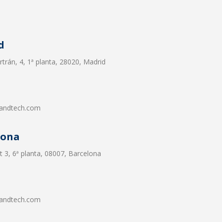
d
trán, 4, 1ª planta, 28020, Madrid
andtech.com
lona
t 3, 6ª planta, 08007, Barcelona
andtech.com