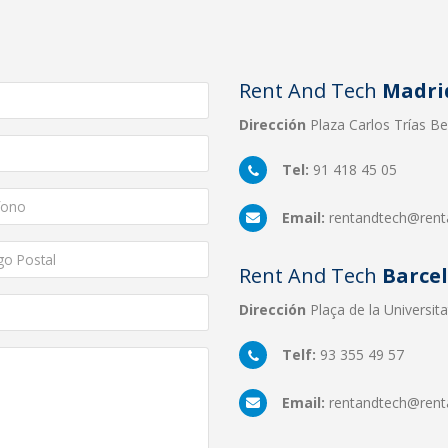
Rent And Tech
Madri
Dirección
Plaza Carlos Trías Ber
Tel:
91 418 45 05
Email:
rentandtech@rent
Rent And Tech
Barce
Dirección
Plaça de la Universita
Telf:
93 355 49 57
Email:
rentandtech@rent