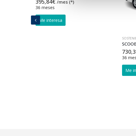
395,84
€
/mes (*)
36 meses
SOSTENI
SCOOB
730,3
36 me