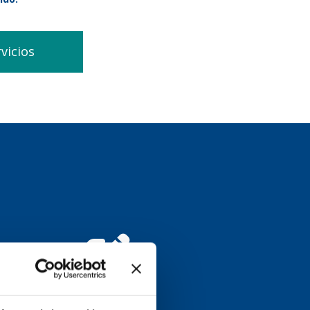
vicios
+
1