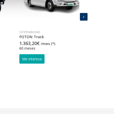
SOSTENIBILIDAD
SOSTENIBILIDAD
FOTON Truck
Ford Transi
1.363,20
€
755,02
€
/mes (*)
/m
60 meses
60 meses