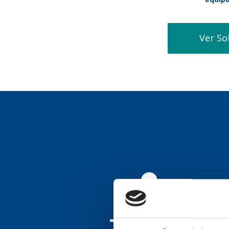
Ver So
+
7,000