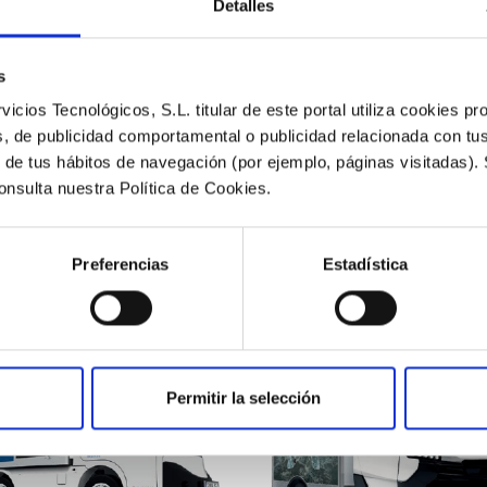
Detalles
Contratos
s
icios Tecnológicos, S.L. titular de este portal utiliza cookies pr
os, de publicidad comportamental o publicidad relacionada con tu
Apoyamos tu negocio
ir de tus hábitos de navegación (por ejemplo, páginas visitadas).
onsulta nuestra Política de Cookies.
 propuestas disponibles y elige la que más se adapte a 
Preferencias
Estadística
Permitir la selección