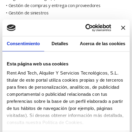
• Gestión de compras y entrega con proveedores
• Gestión de siniestros
SOLICITAR RENTING
Consentimiento
Detalles
Acerca de las cookies
Esta página web usa cookies
Categoría:
Informático y tecnológico
Rent And Tech, Alquiler Y Servicios Tecnológicos, S.L.
titular de este portal utiliza cookies propias y de terceros
para fines de personalización, analíticos, de publicidad
DESCRIPCIÓN
comportamental o publicidad relacionada con tus
preferencias sobre la base de un perfil elaborado a partir
de tus hábitos de navegación (por ejemplo, páginas
CARACTERÍSTICAS TÉCNICAS
visitadas). Si deseas obtener información más detallada,
•
CPU
: i5
consulta nuestra Política de Cookies.
•
RAM
: 16Gb