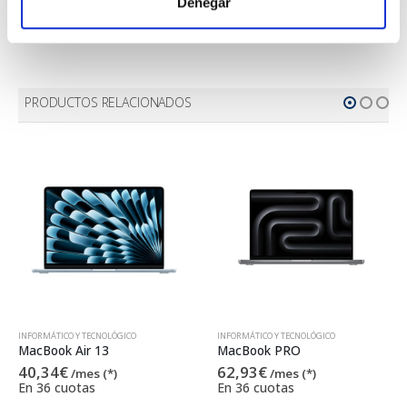
Denegar
(5) Oferta válida para península y Baleares hasta el
31/08/2026
.
PRODUCTOS RELACIONADOS
INFORMÁTICO Y TECNOLÓGICO
INFORMÁTICO Y TECNOLÓGICO
MacBook Air 13
MacBook PRO
40,34
€
62,93
€
/mes (*)
/mes (*)
En 36 cuotas
En 36 cuotas