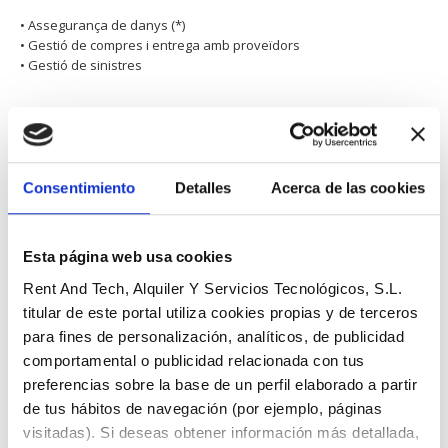
• Assegurança de danys (*)
• Gestió de compres i entrega amb proveïdors
• Gestió de sinistres
SOL·LICITAR RÈNTING
Categoria:
Maquinària d'hosteleria
Descripció
Consentimiento
Detalles
Acerca de las cookies
Descripció
Esta página web usa cookies
Rent And Tech, Alquiler Y Servicios Tecnológicos, S.L.
Descripció
titular de este portal utiliza cookies propias y de terceros
para fines de personalización, analíticos, de publicidad
CARACTERÍSTIQUES TÈCNIQUES
comportamental o publicidad relacionada con tus
preferencias sobre la base de un perfil elaborado a partir
Construïda en acer inoxidable
de tus hábitos de navegación (por ejemplo, páginas
Disposarà de dos compartiments de 8 litres cadascun 8 +
visitadas). Si deseas obtener información más detallada,
8 = 16Litres