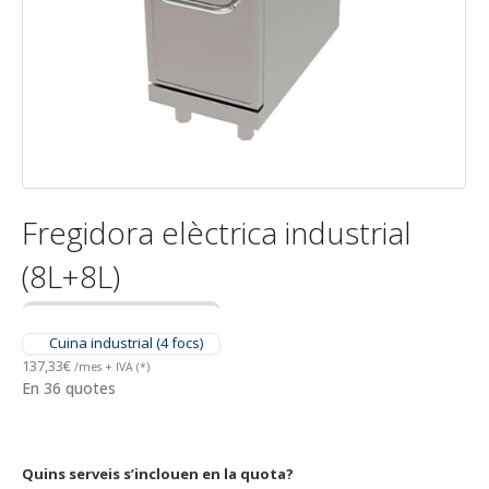
Fregidora elèctrica industrial
(8L+8L)
Cuina industrial (4 focs)
137,33
€
/mes + IVA (*)
En 36 quotes
Quins serveis s’inclouen en la quota?