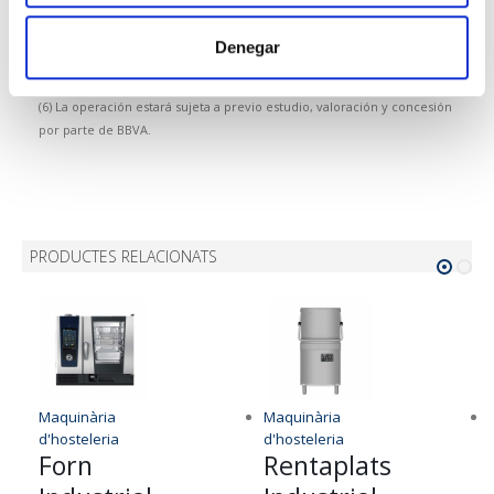
(5) El plazo de entrega podrá sufrir retrasos en función de la
disponibilidad del proveedor y/o fabricante. Los modelos que
Denegar
aparecen en la fotografía podrían no coincidir plenamente con el
ofrecido, pudiendo variar elementos como por ej. el color.
(6) La operación estará sujeta a previo estudio, valoración y concesión
por parte de BBVA.
PRODUCTES RELACIONATS
Maquinària
Maquinària
d'hosteleria
d'hosteleria
Forn
Rentaplats