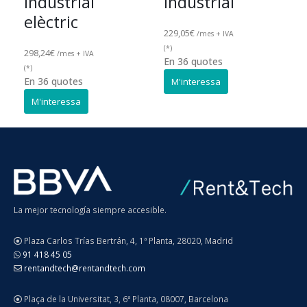
Industrial
Industrial
elèctric
229,05
€
/mes + IVA
(*)
298,24
€
/mes + IVA
En 36 quotes
(*)
(
En 36 quotes
La mejor tecnología siempre accesible.
Plaza Carlos Trías Bertrán, 4, 1ª Planta, 28020, Madrid
91 418 45 05
rentandtech@rentandtech.com
Plaça de la Universitat, 3, 6ª Planta, 08007, Barcelona