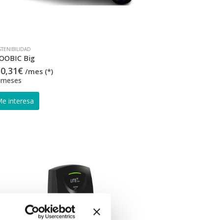
TENIBILIDAD
OOBIC Big
0,31
€
/mes (*)
 meses