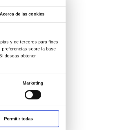
Acerca de las cookies
opias y de terceros para fines
s preferencias sobre la base
TENIBILIDAD
 Si deseas obtener
nto de Recarga VE (7,4 kW)
,68
€
/mes (*)
 48 Cuotas
Marketing
Permitir todas