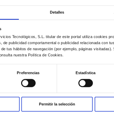
Detalles
s
icios Tecnológicos, S.L. titular de este portal utiliza cookies pr
os, de publicidad comportamental o publicidad relacionada con tu
SOSTENIBILIDAD
SOS
ir de tus hábitos de navegación (por ejemplo, páginas visitadas).
Ford Transit
Pu
onsulta nuestra Política de Cookies.
755,02
€
33
/mes (*)
60 meses
En
Preferencias
Estadística
Permitir la selección