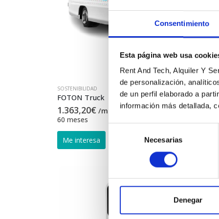
Consentimiento
Esta página web usa cookie
Rent And Tech, Alquiler Y Serv
de personalización, analític
SOSTENIBILIDAD
de un perfil elaborado a part
FOTON Truck
información más detallada, c
1.363,20
€
/mes (*)
60 meses
Selección
Necesarias
de
consentimiento
Denegar