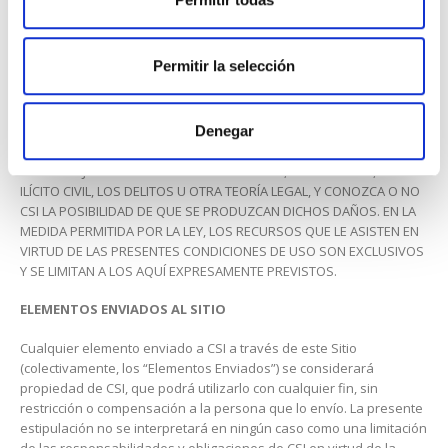
POR LA LEY, CSI, SUS EMPRESAS AFILIADAS, OTORGANTES DE SUS
LICENCIAS, PROVEEDORES Y TERCEROS MENCIONADOS EN EL SITIO
NO SERÁN EN NINGÚN CASO RESPONSABLES DE NINGÚN DAÑO
Permitir la selección
INCIDENTAL, INDIRECTO, PUNITIVO O CONSECUENTE, PÉRDIDA DE
BENEFICIOS O DAÑO RESULTANTE DE LA PÉRDIDA DE DATOS O LA
INTERRUPCIÓN DEL NEGOCIO COMO CONSECUENCIA DEL USO O LA
INCAPACIDAD DE USO DEL SITIO, LOS SISTEMAS DE CSI, LA
Denegar
INFORMACIÓN, LOS SERVICIOS O EL CONTENIDO, SEA EN VIRTUD DE
LA TEORÍA JURÍDICA RELATIVA A LA GARANTÍA, EL CONTRATO, EL
ILÍCITO CIVIL, LOS DELITOS U OTRA TEORÍA LEGAL, Y CONOZCA O NO
CSI LA POSIBILIDAD DE QUE SE PRODUZCAN DICHOS DAÑOS. EN LA
MEDIDA PERMITIDA POR LA LEY, LOS RECURSOS QUE LE ASISTEN EN
VIRTUD DE LAS PRESENTES CONDICIONES DE USO SON EXCLUSIVOS
Y SE LIMITAN A LOS AQUÍ EXPRESAMENTE PREVISTOS.
ELEMENTOS ENVIADOS AL SITIO
Cualquier elemento enviado a CSI a través de este Sitio
(colectivamente, los “Elementos Enviados”) se considerará
propiedad de CSI, que podrá utilizarlo con cualquier fin, sin
restricción o compensación a la persona que lo envío. La presente
estipulación no se interpretará en ningún caso como una limitación