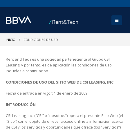
INICIO
CONDICIONES DE USO
Rent and Tech es una sociedad perteneciente al Grupo CSI
Leasing, y por tanto, es de aplicación las condiciones de uso
incluidas a continuación.
CONDICIONES DE USO DEL SITIO WEB DE CSI LEASING, INC.
Fecha de entrada en vigor: 1 de enero de 2009
INTRODUCCIÓN
CSI Leasing, Inc. (“CSI” o “nosotros”) opera el presente Sitio Web (el
“Sitio”) con el objeto de ofrecer acceso online a información acerca
de CSI y los servicios y oportunidades que ofrece (los “Servicios”).