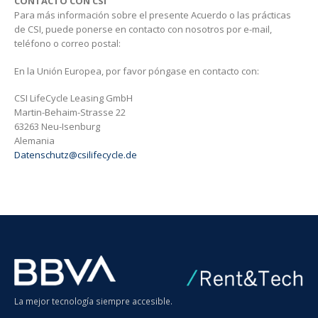
CONTACTO CON CSI
Para más información sobre el presente Acuerdo o las prácticas
de CSI, puede ponerse en contacto con nosotros por e-mail,
teléfono o correo postal:
En la Unión Europea, por favor póngase en contacto con:
CSI LifeCycle Leasing GmbH
Martin-Behaim-Strasse 22
63263 Neu-Isenburg
Alemania
Datenschutz@csilifecycle.de
La mejor tecnología siempre accesible.