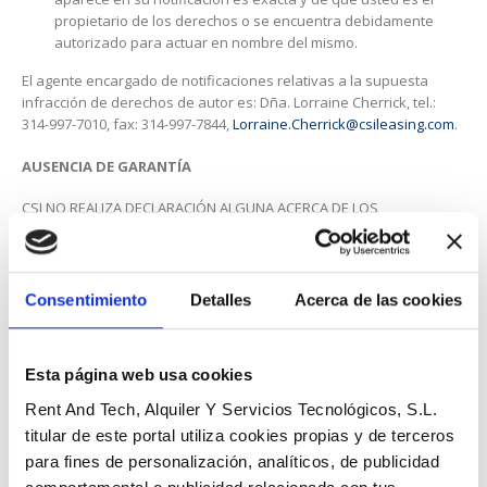
propietario de los derechos o se encuentra debidamente
autorizado para actuar en nombre del mismo.
El agente encargado de notificaciones relativas a la supuesta
infracción de derechos de autor es: Dña. Lorraine Cherrick, tel.:
314-997-7010, fax: 314-997-7844,
Lorraine.Cherrick@csileasing.com
.
AUSENCIA DE GARANTÍA
CSI NO REALIZA DECLARACIÓN ALGUNA ACERCA DE LOS
RESULTADOS QUE PUEDEN OBTENERSE DEL USO DE ESTE SITIO, LOS
SISTEMAS DE CSI, LOS SERVICIOS O EL CONTENIDO, SIENDO DICHO
USO POR CUENTA Y RIESGO DEL USUARIO. EL SITIO, LOS SERVICIOS Y
EL CONTENIDO SE OFRECEN “TAL CUAL”. EN LA MAYOR MEDIDA
Consentimiento
Detalles
Acerca de las cookies
PERMITIDA POR LA LEY, CSI Y LOS OTORGANTES DE SUS LICENCIAS
RECHAZAN OFRECER CUALQUIER GARANTÍA, SEA EXPRESA O
IMPLÍCITA, ESTABLECIDA POR LEY O DE OTRA FORMA, INCLUIDA, A
Esta página web usa cookies
TÍTULO DE MERO EJEMPLO, CUALQUIER GARANTÍA DE
COMERCIABILIDAD, AUSENCIA DE INFRACCIÓN DE LOS DERECHOS DE
Rent And Tech, Alquiler Y Servicios Tecnológicos, S.L.
TERCEROS E IDONEIDAD PARA UN DETERMINADO FIN. CSI Y SUS
titular de este portal utiliza cookies propias y de terceros
EMPRESAS AFILIADAS, OTORGANTES DE SUS LICENCIAS O EMPRESAS
para fines de personalización, analíticos, de publicidad
PROVEEDORAS NO REALIZAN NI OFRECEN MANIFESTACIÓN NI